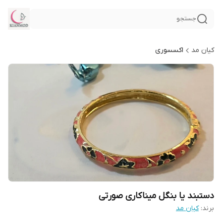
جستجو
کیان مد
اکسسوری
دستبند یا بنگل میناکاری صورتی
برند:
کیان مد